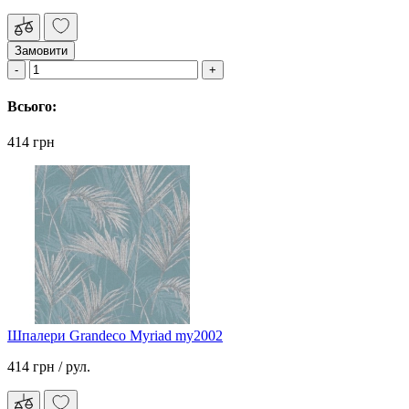
Замовити
Всього:
414 грн
Шпалери Grandeco Myriad my2002
414 грн
/ рул.