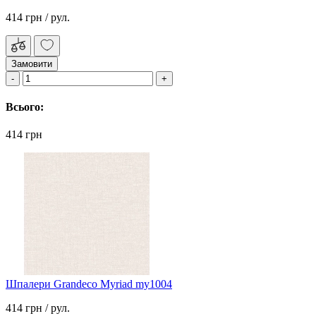
414 грн
/ рул.
Замовити
Всього:
414 грн
Шпалери Grandeco Myriad my1004
414 грн
/ рул.