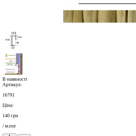
В наявності
Артикул:
16791
Ціна:
140 грн
/ м.пог