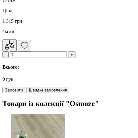
17149
Ціна:
1 315 грн
/ м.кв.
Всього:
0 грн
Замовити
Швидке замовлення
Товари із колекції "Osmoze"