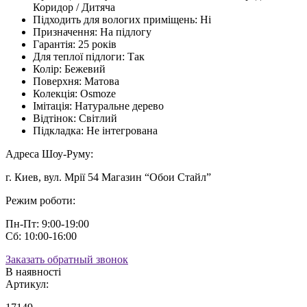
Коридор / Дитяча
Підходить для вологих приміщень:
Ні
Призначення:
На підлогу
Гарантія:
25 років
Для теплої підлоги:
Так
Колір:
Бежевий
Поверхня:
Матова
Колекція:
Osmoze
Імітація:
Натуральне дерево
Відтінок:
Світлий
Підкладка:
Не інтегрована
Адреса Шоу-Руму:
г. Киев, вул. Мрії 54 Магазин “Обои Стайл”
Режим роботи:
Пн-Пт: 9:00-19:00
Сб: 10:00-16:00
Заказать обратный звонок
В наявності
Артикул: