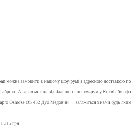
pan можна замовити в нашому шоу-румі з адресною доставкою по 
 фабрики Alsapan можна відвідавши наш шоу-рум у Києві або оф
sapro Osmoze OS 452 Дуб Медовий — зв’яжіться з нами будь-яким 
 1 315 грн