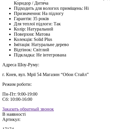
Коридор / Дитяча
Підходить для вологих приміщень:
Ні
Призначення:
На підлогу
Гарантія:
35 років
Для теплої підлоги:
Так
Колір:
Натуральний
Поверхня:
Матова
Колекція:
Solid Plus
Імітація:
Натуральне дерево
Відтінок:
Світлий
Підкладка:
Не інтегрована
Адреса Шоу-Руму:
г. Киев, вул. Мрії 54 Магазин “Обои Стайл”
Режим роботи:
Пн-Пт: 9:00-19:00
Сб: 10:00-16:00
Заказать обратный звонок
В наявності
Артикул: