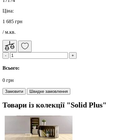
17174
Ціна:
1 685 грн
/ м.кв.
Всього:
0 грн
Замовити
Швидке замовлення
Товари із колекції "Solid Plus"