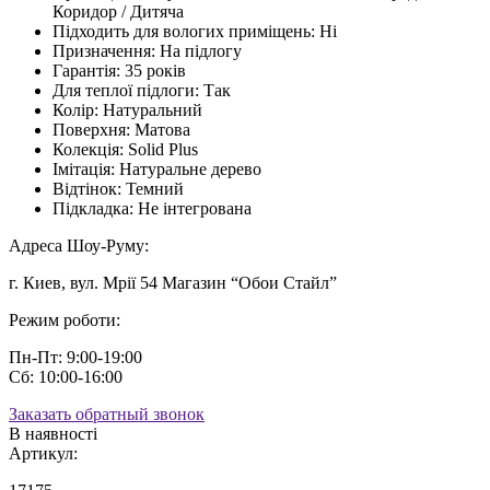
Коридор / Дитяча
Підходить для вологих приміщень:
Ні
Призначення:
На підлогу
Гарантія:
35 років
Для теплої підлоги:
Так
Колір:
Натуральний
Поверхня:
Матова
Колекція:
Solid Plus
Імітація:
Натуральне дерево
Відтінок:
Темний
Підкладка:
Не інтегрована
Адреса Шоу-Руму:
г. Киев, вул. Мрії 54 Магазин “Обои Стайл”
Режим роботи:
Пн-Пт: 9:00-19:00
Сб: 10:00-16:00
Заказать обратный звонок
В наявності
Артикул: