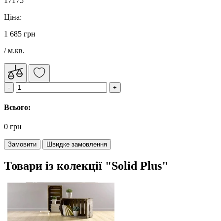
17175
Ціна:
1 685 грн
/ м.кв.
Всього:
0 грн
Замовити
Швидке замовлення
Товари із колекції "Solid Plus"