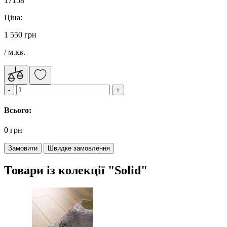
17158
Ціна:
1 550 грн
/ м.кв.
Всього:
0 грн
Замовити
Швидке замовлення
Товари із колекції "Solid"