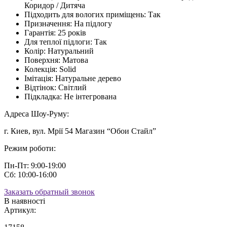
Коридор / Дитяча
Підходить для вологих приміщень:
Так
Призначення:
На підлогу
Гарантія:
25 років
Для теплої підлоги:
Так
Колір:
Натуральний
Поверхня:
Матова
Колекція:
Solid
Імітація:
Натуральне дерево
Відтінок:
Світлий
Підкладка:
Не інтегрована
Адреса Шоу-Руму:
г. Киев, вул. Мрії 54 Магазин “Обои Стайл”
Режим роботи:
Пн-Пт: 9:00-19:00
Сб: 10:00-16:00
Заказать обратный звонок
В наявності
Артикул: