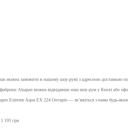
sapan можна замовити в нашому шоу-румі з адресною доставкою по
о фабрики Alsapan можна відвідавши наш шоу-рум у Києві або оф
sapro Extreme Aqua EX 224 Онтаріо — зв’яжіться з нами будь-яким
 1 195 грн