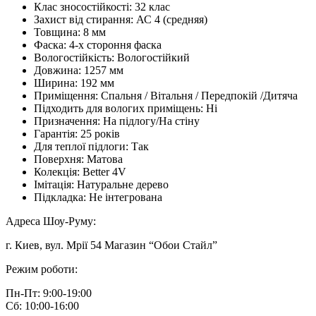
Клас зносостійкості:
32 клас
Захист від стирання:
АС 4 (средняя)
Товщина:
8 мм
Фаска:
4-х стороння фаска
Вологостійкість:
Вологостійкий
Довжина:
1257 мм
Ширина:
192 мм
Приміщення:
Спальня / Вітальня / Передпокій /Дитяча
Підходить для вологих приміщень:
Ні
Призначення:
На підлогу/На стіну
Гарантія:
25 років
Для теплої підлоги:
Так
Поверхня:
Матова
Колекція:
Better 4V
Імітація:
Натуральне дерево
Підкладка:
Не інтегрована
Адреса Шоу-Руму:
г. Киев, вул. Мрії 54 Магазин “Обои Стайл”
Режим роботи:
Пн-Пт: 9:00-19:00
Сб: 10:00-16:00