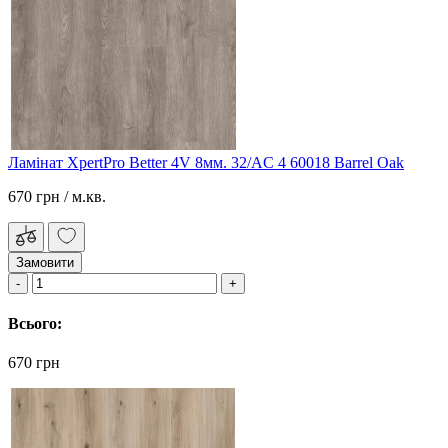
Ламінат XpertPro Better 4V 8мм. 32/AC 4 60018 Barrel Oak
670 грн
/ м.кв.
Замовити
Всього:
670 грн