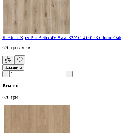
Ламінат XpertPro Better 4V 8мм. 32/AC 4 00123 Gloom Oak
670 грн
/ м.кв.
Замовити
Всього:
670 грн