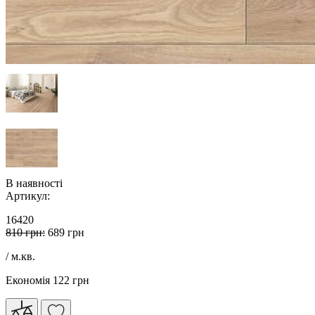
В наявності
Артикул:
16420
810 грн:
689 грн
/ м.кв.
Економія 122 грн