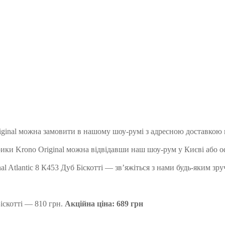
 Original можна замовити в нашому шоу-румі з адресною доставкою
абрики Krono Original можна відвідавши наш шоу-рум у Києві або
l Atlantic 8 К453 Дуб Біскотті — зв’яжіться з нами будь-яким зру
Біскотті — 810 грн.
Акційна ціна: 689 грн