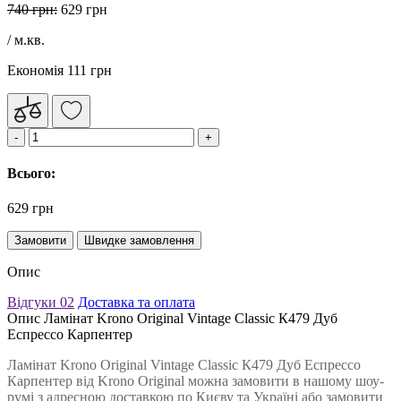
740 грн:
629 грн
/ м.кв.
Економія 111 грн
Всього:
629 грн
Замовити
Швидке замовлення
Опис
Відгуки
02
Доставка та оплата
Опис Ламінат Krono Original Vintage Classic К479 Дуб
Еспрессо Карпентер
Ламінат Krono Original Vintage Classic К479 Дуб Еспрессо
Карпентер від Krono Original можна замовити в нашому шоу-
румі з адресною доставкою по Києву та Україні або замовити