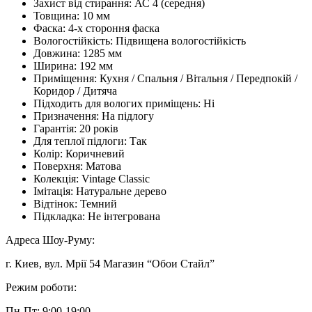
Захист від стирання:
АС 4 (середня)
Товщина:
10 мм
Фаска:
4-х стороння фаска
Вологостійкість:
Підвищена вологостійкість
Довжина:
1285 мм
Ширина:
192 мм
Приміщення:
Кухня / Спальня / Вітальня / Передпокій /
Коридор / Дитяча
Підходить для вологих приміщень:
Ні
Призначення:
На підлогу
Гарантія:
20 років
Для теплої підлоги:
Так
Колір:
Коричневий
Поверхня:
Матова
Колекція:
Vintage Classic
Імітація:
Натуральне дерево
Відтінок:
Темний
Підкладка:
Не інтегрована
Адреса Шоу-Руму:
г. Киев, вул. Мрії 54 Магазин “Обои Стайл”
Режим роботи:
Пн-Пт: 9:00-19:00