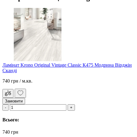
Ламінат Krono Original Vintage Classic К475 Модрина Вірджін
Сканді
740 грн
/ м.кв.
Замовити
Всього:
740 грн