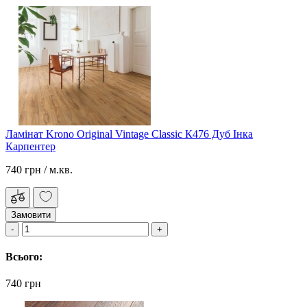
Ламінат Krono Original Vintage Classic К476 Дуб Інка
Карпентер
740 грн
/ м.кв.
Замовити
Всього:
740 грн