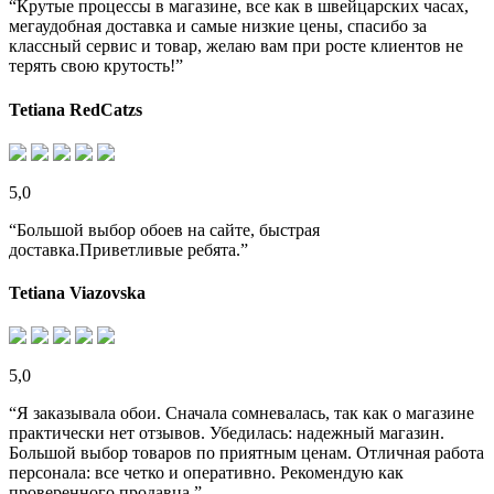
“Крутые процессы в магазине, все как в швейцарских часах,
мегаудобная доставка и самые низкие цены, спасибо за
классный сервис и товар, желаю вам при росте клиентов не
терять свою крутость!”
Tetiana RedCatzs
5,0
“Большой выбор обоев на сайте, быстрая
доставка.Приветливые ребята.”
Tetiana Viazovska
5,0
“Я заказывала обои. Сначала сомневалась, так как о магазине
практически нет отзывов. Убедилась: надежный магазин.
Большой выбор товаров по приятным ценам. Отличная работа
персонала: все четко и оперативно. Рекомендую как
проверенного продавца.”