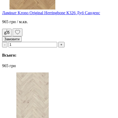
Ламінат Krono Original Herringbone К326 Дуб Санденс
965 грн
/ м.кв.
Замовити
Всього:
965 грн