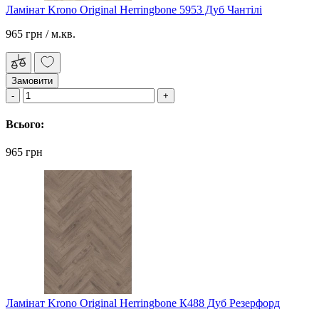
Ламінат Krono Original Herringbone 5953 Дуб Чантілі
965 грн
/ м.кв.
Замовити
Всього:
965 грн
Ламінат Krono Original Herringbone К488 Дуб Резерфорд