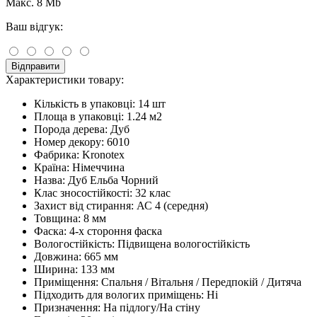
Макс. 8 Mb
Ваш відгук:
Відправити
Характеристики товару:
Кількість в упаковці:
14 шт
Площа в упаковці:
1.24 м2
Порода дерева:
Дуб
Номер декору:
6010
Фабрика:
Kronotex
Країна:
Німеччина
Назва:
Дуб Ельба Чорний
Клас зносостійкості:
32 клас
Захист від стирання:
АС 4 (середня)
Товщина:
8 мм
Фаска:
4-х стороння фаска
Вологостійкість:
Підвищена вологостійкість
Довжина:
665 мм
Ширина:
133 мм
Приміщення:
Спальня / Вітальня / Передпокій / Дитяча
Підходить для вологих приміщень:
Ні
Призначення:
На підлогу/На стіну