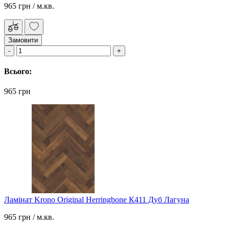
965 грн
/ м.кв.
Замовити
Всього:
965 грн
Ламінат Krono Original Herringbone К411 Дуб Лагуна
965 грн
/ м.кв.