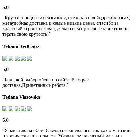
5,0
“Крутые процессы в магазине, все как в швейцарских часах,
мегаудобная доставка и самые низкие цены, спасибо за
классный сервис и товар, желаю вам при росте клиентов не
терять свою крутость!”
Tetiana RedCatzs
5,0
“Большой выбор обоев на сайте, быстрая
доставка.Приветливые ребята.”
Tetiana Viazovska
5,0
“Я заказывала обои. Сначала сомневалась, так как о магазине
практически нет отзывов. Убедилась: надежный магазин.