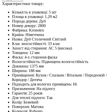
Характеристики товару:
Кількість в упаковці:
5 шт
Площа в упаковці:
1.29 м2
Порода дерева:
Дуб
Номер декору:
2800
Фабрика:
Kronotex
Країна:
Німеччина
Назва:
Дуб Столичний Світлий
Клас зносостійкості:
33 клас
Захист від стирання:
АС 5 (висока)
Товщина:
12 мм
Фаска:
4-х стороння фаска
Вологостійкість:
Підвищена вологостійкість
Довжина:
1375 мм
Ширина:
188 мм
Приміщення:
Кухня / Спальня / Вітальня / Передпокій /
Коридор / Дитяча
Підходить для вологих приміщень:
Ні
Призначення:
На підлогу
Гарантія:
25 років
Для теплої підлоги:
Так
Колір:
Бежевий
Поверхня:
Матова
Колекція:
Robusto