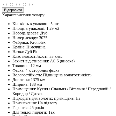
Відправити
Характеристики товару:
Кількість в упаковці:
5 шт
Площа в упаковці:
1.29 м2
Порода дерева:
Дуб
Номер декору:
3075
Фабрика:
Kronotex
Країна:
Німеччина
Назва:
Дуб Ріп
Клас зносостійкості:
33 клас
Захист від стирання:
АС 5 (висока)
Товщина:
12 мм
Фаска:
4-х стороння фаска
Вологостійкість:
Підвищена вологостійкість
Довжина:
1375 мм
Ширина:
188 мм
Приміщення:
Кухня / Спальня / Вітальня / Передпокій /
Коридор / Дитяча
Підходить для вологих приміщень:
Ні
Призначення:
На підлогу
Гарантія:
25 років
Для теплої підлоги:
Так