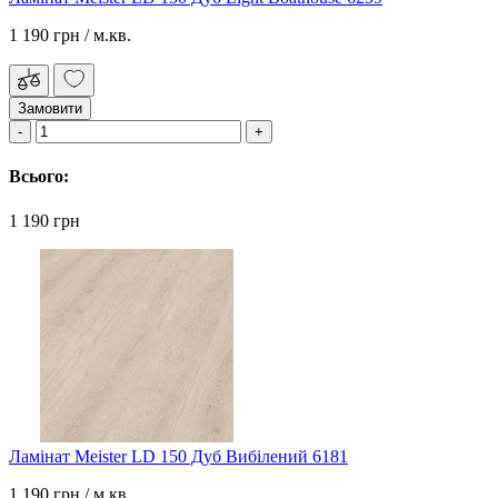
1 190 грн
/ м.кв.
Замовити
Всього:
1 190 грн
Ламінат Meister LD 150 Дуб Вибілений 6181
1 190 грн
/ м.кв.