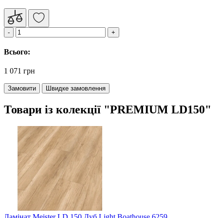
Всього:
1 071 грн
Замовити
Швидке замовлення
Товари із колекції "PREMIUM LD150"
Ламінат Meister LD 150 Дуб Light Boathouse 6259