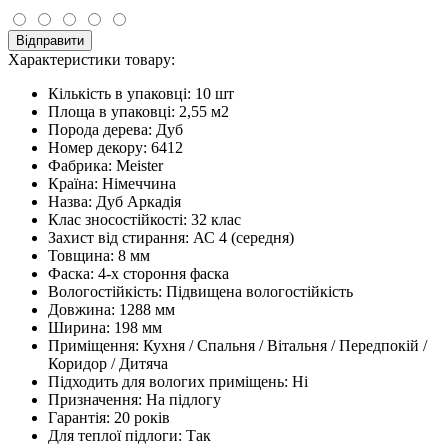
Відправити
Характеристики товару:
Кількість в упаковці:
10 шт
Площа в упаковці:
2,55 м2
Порода дерева:
Дуб
Номер декору:
6412
Фабрика:
Meister
Країна:
Німеччина
Назва:
Дуб Аркадія
Клас зносостійкості:
32 клас
Захист від стирання:
АС 4 (середня)
Товщина:
8 мм
Фаска:
4-х стороння фаска
Вологостійкість:
Підвищена вологостійкість
Довжина:
1288 мм
Ширина:
198 мм
Приміщення:
Кухня / Спальня / Вітальня / Передпокій /
Коридор / Дитяча
Підходить для вологих приміщень:
Ні
Призначення:
На підлогу
Гарантія:
20 років
Для теплої підлоги:
Так