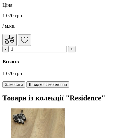
Ціна:
1 070 грн
/ м.кв.
Всього:
1 070 грн
Замовити
Швидке замовлення
Товари із колекції "Residence"