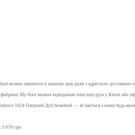
loor можна замовити в нашому шоу-румі з адресною доставкою по
 фабрики My floor можна відвідавши наш шоу-рум у Києві або о
sidence 1024 Озерний Дуб бежевий — зв’яжіться з нами будь-яким
 1 070 грн