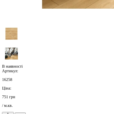
В наявності
Артикул:
16258
Ціна:
751 грн
/ м.кв.