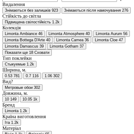
Видалення
Знімаються без залишків
923
Знімаються після намочування
276
Стійкість до світла
Підвищена свілостійкість
1.2
k
Колекція
Limonta Ambiance
46
Limonta Atmosphere
40
Limonta Aurum
56
Limonta Bottega D'Arte
40
Limonta Camea
36
Limonta Cloe
47
Limonta Damascus
39
Limonta Gotham
37
Показати ще 18
Сховати
Тип поклейки
Стыкуемые
1.2
k
Ширина, м.
0.53
781
0.7
116
1.06
302
Вид?
Метровые обои
302
Довжина, м.
10
149
10.05
1
k
Бренд
Limonta
1.2
k
Країна виготовлення
Іта
1.2
k
Матеріал