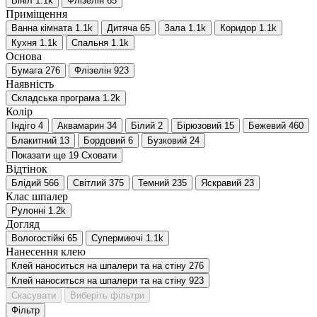
Вініл
1.1
k
Флізелін
65
Приміщення
Ванна кімната
1.1
k
Дитяча
65
Зала
1.1
k
Коридор
1.1
k
Кухня
1.1
k
Спальня
1.1
k
Основа
Бумага
276
Флізелін
923
Наявність
Складська програма
1.2
k
Колір
Індіго
4
Аквамарин
34
Білий
2
Бірюзовий
15
Бежевий
460
Блакитний
13
Бордовий
6
Бузковий
24
Показати ще 19
Сховати
Відтінок
Блідий
566
Світлий
375
Темний
235
Яскравий
23
Клас шпалер
Рулонні
1.2
k
Догляд
Вологостійкі
65
Супермиючі
1.1
k
Нанесення клею
Клей наноситься на шпалери та на стіну
276
Клей наноситься на шпалери та на стіну
923
Скасувати
Виберіть фільтри
Фільтр