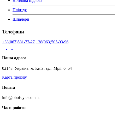
Вінілова підлога
Плінтус
Шпалери
Телефони
+38(067)581-77-27
+38(063)505-93-96
Наша адреса
02148, Україна, м. Київ, вул. Мрії, б. 54
Карта проїзду
Пошта
info@oboistyle.com.ua
Часи роботи