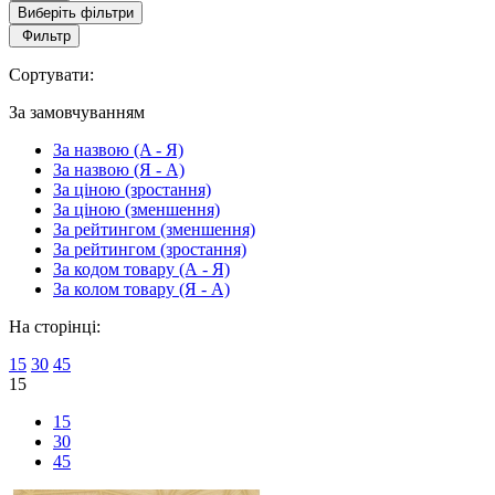
Виберіть фільтри
Фильтр
Сортувати:
За замовчуванням
За назвою (A - Я)
За назвою (Я - A)
За ціною (зростання)
За ціною (зменшення)
За рейтингом (зменшення)
За рейтингом (зростання)
За кодом товару (А - Я)
За колом товару (Я - А)
На сторінці:
15
30
45
15
15
30
45