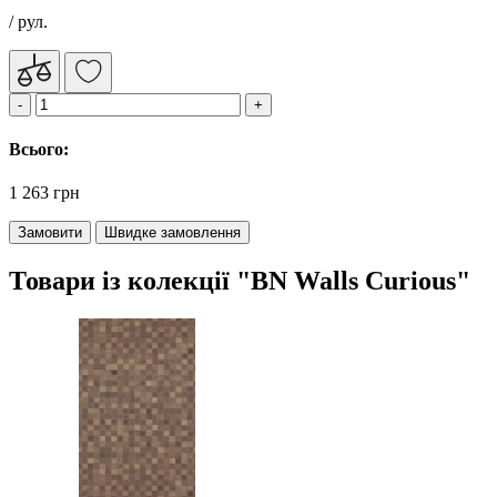
/ рул.
Всього:
1 263 грн
Замовити
Швидке замовлення
Товари із колекції "BN Walls Curious"