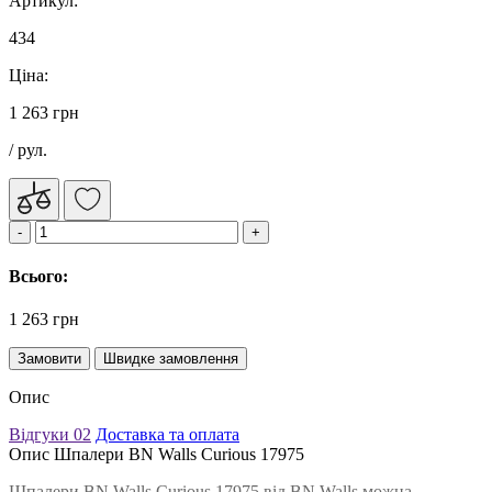
Артикул:
434
Ціна:
1 263 грн
/ рул.
Всього:
1 263 грн
Замовити
Швидке замовлення
Опис
Відгуки
02
Доставка та оплата
Опис Шпалери BN Walls Curious 17975
Шпалери BN Walls Curious 17975 від BN Walls можна