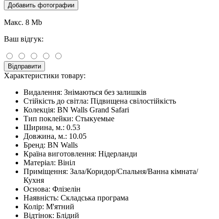
Добавить фотографии
Макс. 8 Mb
Ваш відгук:
Відправити
Характеристики товару:
Видалення:
Знімаються без залишків
Стійкість до світла:
Підвищена свілостійкість
Колекція:
BN Walls Grand Safari
Тип поклейки:
Стыкуемые
Ширина, м.:
0.53
Довжина, м.:
10.05
Бренд:
BN Walls
Країна виготовлення:
Нідерланди
Матеріал:
Вініл
Приміщення:
Зала/Коридор/Спальня/Ванна кімната/
Кухня
Основа:
Флізелін
Наявність:
Складська програма
Колір:
М'ятний
Відтінок:
Блідий