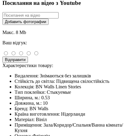
Посилання на відео з Youtube
Добавить фотографии
Макс. 8 Mb
Ваш відгук:
Відправити
Характеристики товару:
Видалення:
Знімаються без залишків
Стійкість до світла:
Підвищена свілостійкість
Колекція:
BN Walls Linen Stories
Тип поклейки:
Стыкуемые
Ширина, м.:
0.53
Довжина, м.:
10
Бренд:
BN Walls
Країна виготовлення:
Нідерланди
Матеріал:
Вініл
Приміщення:
Зала/Коридор/Спальня/Ванна кімната/
Кухня
Основа:
Флізелін