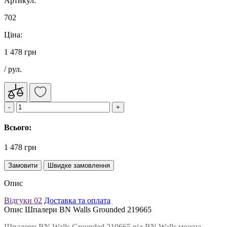
Артикул:
702
Ціна:
1 478 грн
/ рул.
Всього:
1 478 грн
Замовити
Швидке замовлення
Опис
Відгуки
02
Доставка та оплата
Опис Шпалери BN Walls Grounded 219665
Шпалери BN Walls Grounded 219665 від BN Walls можна