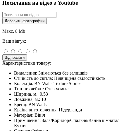
Посилання на відео з Youtube
Добавить фотографии
Макс. 8 Mb
Ваш відгук:
Відправити
Характеристики товару:
Видалення:
Знімаються без залишків
Стійкість до світла:
Підвищена свілостійкість
Колекція:
BN Walls Texture Stories
Тип поклейки:
Стыкуемые
Ширина, м.:
0.53
Довжина, м.:
10
Бренд:
BN Walls
Країна виготовлення:
Нідерланди
Матеріал:
Вініл
Приміщення:
Зала/Коридор/Спальня/Ванна кімната/
Кухня
Основа:
Флізелін