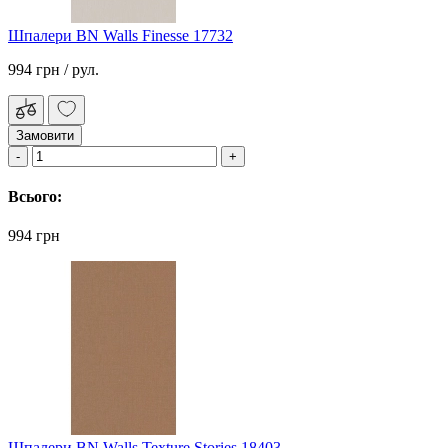
Шпалери BN Walls Finesse 17732
994 грн
/ рул.
Замовити
Всього:
994 грн
Шпалери BN Walls Texture Stories 18403