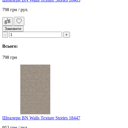
798 грн
/ рул.
Замовити
Всього:
798 грн
Шпалери BN Walls Texture Stories 18447
952 грн
/ рул.