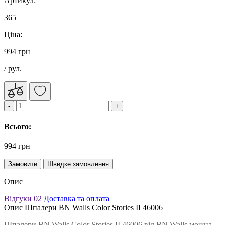
Артикул:
365
Ціна:
994 грн
/ рул.
Всього:
994 грн
Замовити
Швидке замовлення
Опис
Відгуки
02
Доставка та оплата
Опис Шпалери BN Walls Color Stories II 46006
Шпалери BN Walls Color Stories II 46006 від BN Walls можна