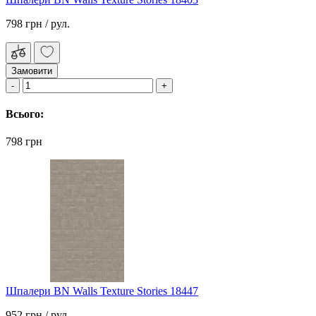
798 грн
/ рул.
Замовити
Всього:
798 грн
Шпалери BN Walls Texture Stories 18447
952 грн
/ рул.