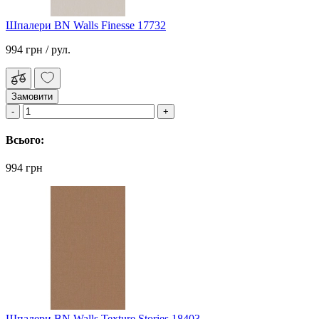
Шпалери BN Walls Finesse 17732
994 грн
/ рул.
Замовити
Всього:
994 грн
Шпалери BN Walls Texture Stories 18403