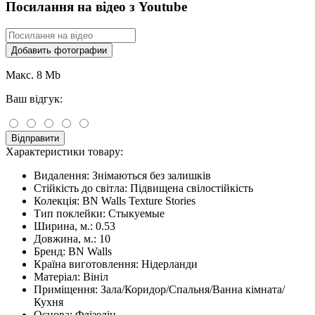
Посилання на відео з Youtube
Добавить фотографии
Макс. 8 Mb
Ваш відгук:
Відправити
Характеристики товару:
Видалення:
Знімаються без залишків
Стійкість до світла:
Підвищена свілостійкість
Колекція:
BN Walls Texture Stories
Тип поклейки:
Стыкуемые
Ширина, м.:
0.53
Довжина, м.:
10
Бренд:
BN Walls
Країна виготовлення:
Нідерланди
Матеріал:
Вініл
Приміщення:
Зала/Коридор/Спальня/Ванна кімната/
Кухня
Основа:
Флізелін