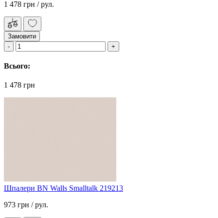
1 478 грн
/ рул.
Замовити
Всього:
1 478 грн
Шпалери BN Walls Smalltalk 219213
973 грн
/ рул.