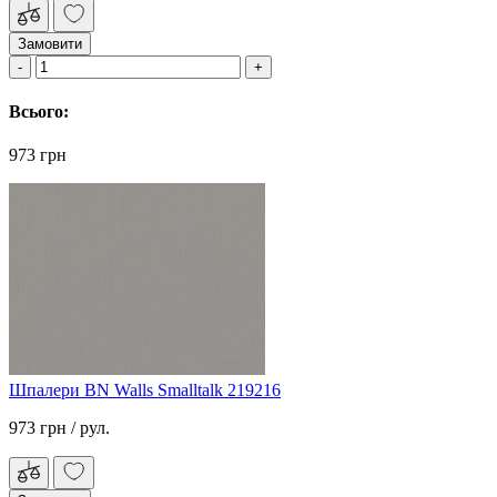
Замовити
Всього:
973 грн
Шпалери BN Walls Smalltalk 219216
973 грн
/ рул.