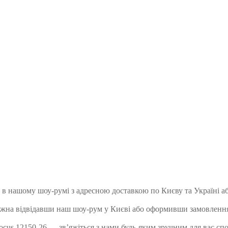
 в нашому шоу-румі з адресною доставкою по Києву та Україні а
жна відвідавши наш шоу-рум у Києві або оформивши замовлення 
us 12150-26 — зв’яжіться з нами будь-яким зручним для вас спос