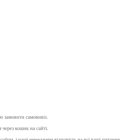
бо замовити самовивіз.
через кошик на сайті.
обом, і наші менеджери відповість на всі ваші питання.