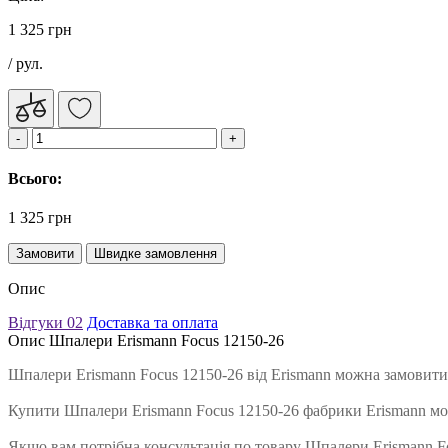
1 325 грн
/ рул.
Всього:
1 325 грн
Замовити
Швидке замовлення
Опис
Відгуки
02
Доставка та оплата
Опис Шпалери Erismann Focus 12150-26
Шпалери Erismann Focus 12150-26 від Erismann можна замовити
Купити Шпалери Erismann Focus 12150-26 фабрики Erismann мо
Якщо вам потрібна консультація по товару Шпалери Erismann Foc