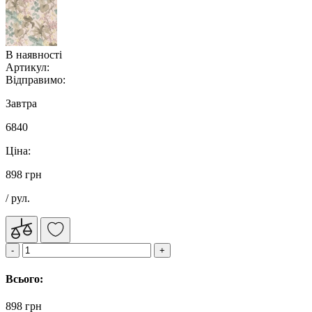
В наявності
Артикул:
Відправимо:
Завтра
6840
Ціна:
898 грн
/ рул.
Всього:
898 грн