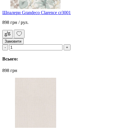
Шпалери Grandeco Clarence cr3001
898 грн
/ рул.
Замовити
Всього:
898 грн