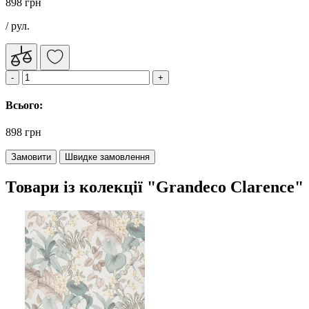
898 грн
/ рул.
Всього:
898 грн
Замовити
Швидке замовлення
Товари із колекції "Grandeco Clarence"