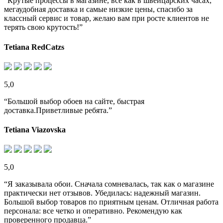
“Крутые процессы в магазине, все как в швейцарских часах,
мегаудобная доставка и самые низкие цены, спасибо за
классный сервис и товар, желаю вам при росте клиентов не
терять свою крутость!”
Tetiana RedCatzs
5,0
“Большой выбор обоев на сайте, быстрая
доставка.Приветливые ребята.”
Tetiana Viazovska
5,0
“Я заказывала обои. Сначала сомневалась, так как о магазине
практически нет отзывов. Убедилась: надежный магазин.
Большой выбор товаров по приятным ценам. Отличная работа
персонала: все четко и оперативно. Рекомендую как
проверенного продавца.”