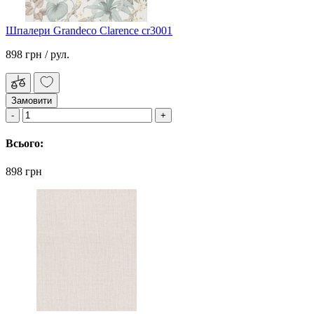
Шпалери Grandeco Clarence cr3001
898 грн
/ рул.
Замовити
Всього:
898 грн