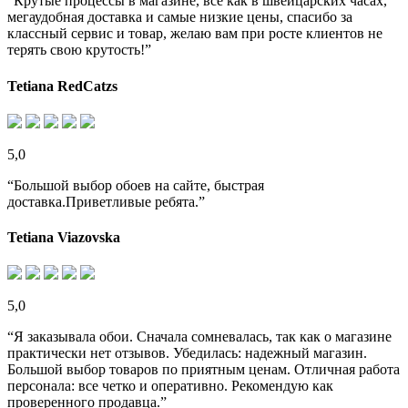
“Крутые процессы в магазине, все как в швейцарских часах,
мегаудобная доставка и самые низкие цены, спасибо за
классный сервис и товар, желаю вам при росте клиентов не
терять свою крутость!”
Tetiana RedCatzs
5,0
“Большой выбор обоев на сайте, быстрая
доставка.Приветливые ребята.”
Tetiana Viazovska
5,0
“Я заказывала обои. Сначала сомневалась, так как о магазине
практически нет отзывов. Убедилась: надежный магазин.
Большой выбор товаров по приятным ценам. Отличная работа
персонала: все четко и оперативно. Рекомендую как
проверенного продавца.”