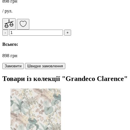
898 грн
/ рул.
Всього:
898 грн
Замовити
Швидке замовлення
Товари із колекції "Grandeco Clarence"