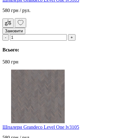
580 грн
/ рул.
Замовити
Всього:
580 грн
Шпалери Grandeco Level One lv3105
580 грн
/ рул.