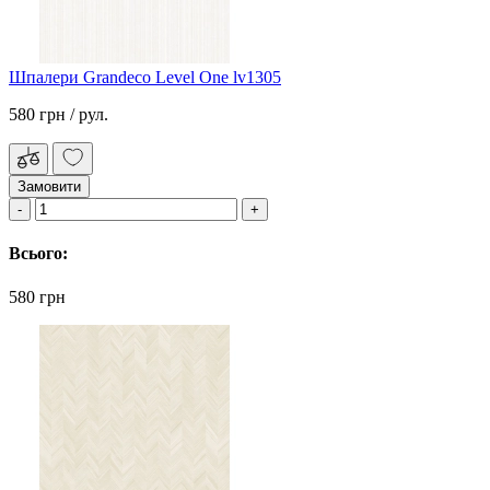
Шпалери Grandeco Level One lv1305
580 грн
/ рул.
Замовити
Всього:
580 грн