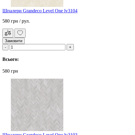
Шпалери Grandeco Level One lv3104
580 грн
/ рул.
Замовити
Всього:
580 грн
Шпалери Grandeco Level One lv3103