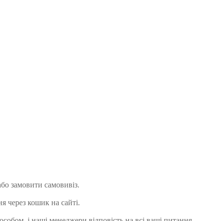
або замовити самовивіз.
 через кошик на сайті.
собом, і наші менеджери відповість на всі ваші питання.