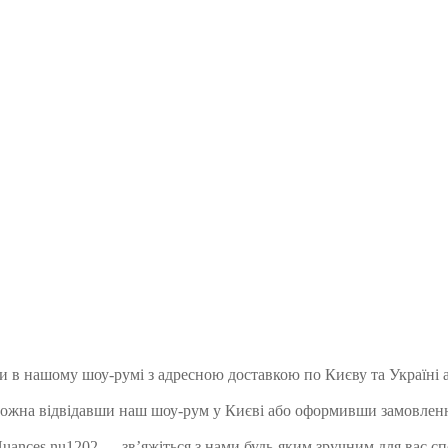
 в нашому шоу-румі з адресною доставкою по Києву та Україні 
жна відвідавши наш шоу-рум у Києві або оформивши замовлення
ances nu1202 — зв’яжіться з нами будь-яким зручним для вас спо