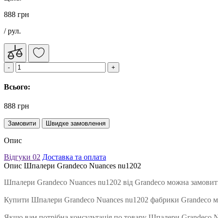
888 грн
/ рул.
Всього:
888 грн
Замовити
Швидке замовлення
Опис
Відгуки
02
Доставка та оплата
Опис Шпалери Grandeco Nuances nu1202
Шпалери Grandeco Nuances nu1202 від Grandeco можна замовити
Купити Шпалери Grandeco Nuances nu1202 фабрики Grandeco мо
Якщо вам потрібна консультація по товару Шпалери Grandeco Nu