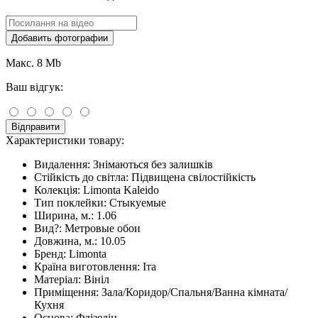
Добавить фотографии
Макс. 8 Mb
Ваш відгук:
Відправити
Характеристики товару:
Видалення:
Знімаються без залишків
Стійкість до світла:
Підвищена свілостійкість
Колекція:
Limonta Kaleido
Тип поклейки:
Стыкуемые
Ширина, м.:
1.06
Вид?:
Метровые обои
Довжина, м.:
10.05
Бренд:
Limonta
Країна виготовлення:
Іта
Матеріал:
Вініл
Приміщення:
Зала/Коридор/Спальня/Ванна кімната/
Кухня
Основа:
Флізелін