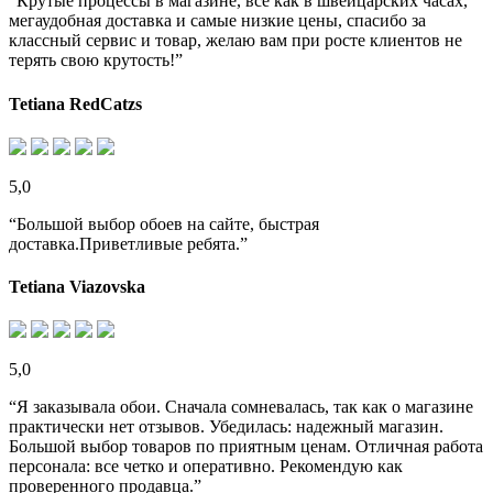
“Крутые процессы в магазине, все как в швейцарских часах,
мегаудобная доставка и самые низкие цены, спасибо за
классный сервис и товар, желаю вам при росте клиентов не
терять свою крутость!”
Tetiana RedCatzs
5,0
“Большой выбор обоев на сайте, быстрая
доставка.Приветливые ребята.”
Tetiana Viazovska
5,0
“Я заказывала обои. Сначала сомневалась, так как о магазине
практически нет отзывов. Убедилась: надежный магазин.
Большой выбор товаров по приятным ценам. Отличная работа
персонала: все четко и оперативно. Рекомендую как
проверенного продавца.”