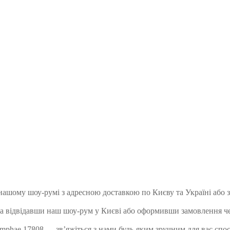
нашому шоу-румі з адресною доставкою по Києву та Україні або 
 відвідавши наш шоу-рум у Києві або оформивши замовлення че
phae 17808 — зв’яжіться з нами будь-яким зручним для вас спосо