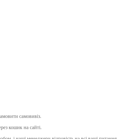
замовити самовивіз.
рез кошик на сайті.
бом, і наші менеджери відповість на всі ваші питання.