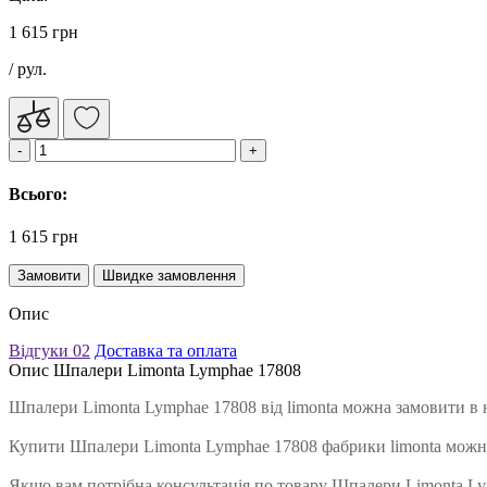
1 615 грн
/ рул.
Всього:
1 615 грн
Замовити
Швидке замовлення
Опис
Відгуки
02
Доставка та оплата
Опис Шпалери Limonta Lymphae 17808
Шпалери Limonta Lymphae 17808 від limonta можна замовити в 
Купити Шпалери Limonta Lymphae 17808 фабрики limonta можна
Якщо вам потрібна консультація по товару Шпалери Limonta Lym