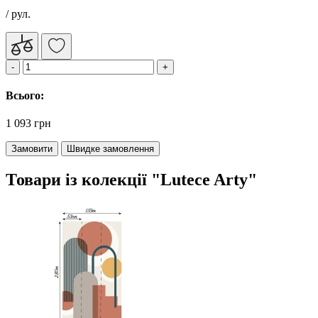
/ рул.
Всього:
1 093 грн
Замовити
Швидке замовлення
Товари із колекції "Lutece Arty"