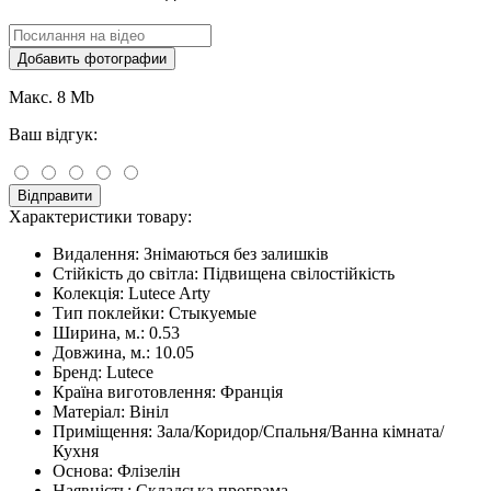
Добавить фотографии
Макс. 8 Mb
Ваш відгук:
Відправити
Характеристики товару:
Видалення:
Знімаються без залишків
Стійкість до світла:
Підвищена свілостійкість
Колекція:
Lutece Arty
Тип поклейки:
Стыкуемые
Ширина, м.:
0.53
Довжина, м.:
10.05
Бренд:
Lutece
Країна виготовлення:
Франція
Матеріал:
Вініл
Приміщення:
Зала/Коридор/Спальня/Ванна кімната/
Кухня
Основа:
Флізелін
Наявність:
Складська програма