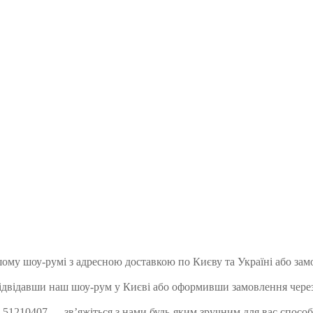
ому шоу-румі з адресною доставкою по Києву та Україні або зам
ідвідавши наш шоу-рум у Києві або оформивши замовлення через
51210407 — зв’яжіться з нами будь-яким зручним для вас способо