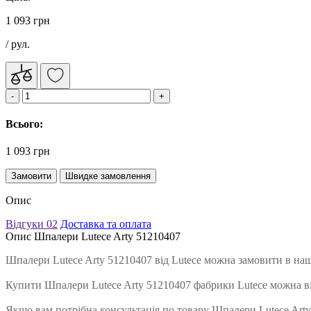
1 093 грн
/ рул.
Всього:
1 093 грн
Замовити
Швидке замовлення
Опис
Відгуки
02
Доставка та оплата
Опис Шпалери Lutece Arty 51210407
Шпалери Lutece Arty 51210407 від Lutece можна замовити в наш
Купити Шпалери Lutece Arty 51210407 фабрики Lutece можна в
Якщо вам потрібна консультація по товару Шпалери Lutece Arty 