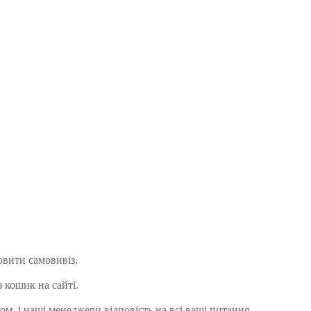
овити самовивіз.
 кошик на сайті.
м, і наші менеджери відповість на всі ваші питання.