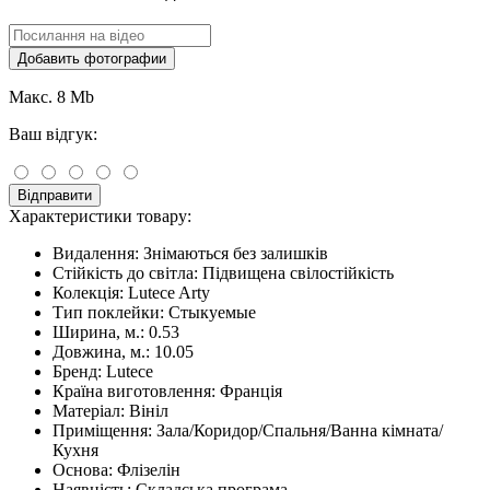
Добавить фотографии
Макс. 8 Mb
Ваш відгук:
Відправити
Характеристики товару:
Видалення:
Знімаються без залишків
Стійкість до світла:
Підвищена свілостійкість
Колекція:
Lutece Arty
Тип поклейки:
Стыкуемые
Ширина, м.:
0.53
Довжина, м.:
10.05
Бренд:
Lutece
Країна виготовлення:
Франція
Матеріал:
Вініл
Приміщення:
Зала/Коридор/Спальня/Ванна кімната/
Кухня
Основа:
Флізелін
Наявність:
Складська програма