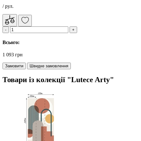
/ рул.
Всього:
1 093 грн
Замовити
Швидке замовлення
Товари із колекції "Lutece Arty"