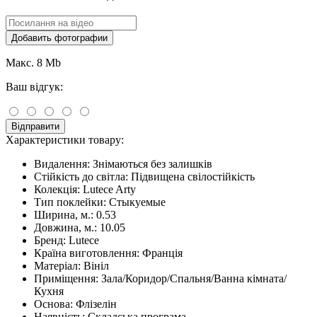
Добавить фотографии
Макс. 8 Mb
Ваш відгук:
Відправити
Характеристики товару:
Видалення:
Знімаються без залишків
Стійкість до світла:
Підвищена свілостійкість
Колекція:
Lutece Arty
Тип поклейки:
Стыкуемые
Ширина, м.:
0.53
Довжина, м.:
10.05
Бренд:
Lutece
Країна виготовлення:
Франція
Матеріал:
Вініл
Приміщення:
Зала/Коридор/Спальня/Ванна кімната/
Кухня
Основа:
Флізелін
Наявність:
Складська програма