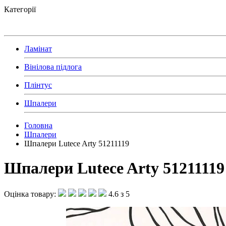
Категорії
Ламінат
Вінілова підлога
Плінтус
Шпалери
Головна
Шпалери
Шпалери Lutece Arty 51211119
Шпалери Lutece Arty 51211119
Оцінка товару:
4.6 з 5