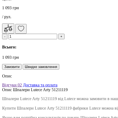
1 093 грн
/ рул.
Всього:
1 093 грн
Замовити
Швидке замовлення
Опис
Відгуки
02
Доставка та оплата
Опис Шпалери Lutece Arty 51211119
Шпалери Lutece Arty 51211119 від Lutece можна замовити в наш
Купити Шпалери Lutece Arty 51211119 фабрики Lutece можна в
Якщо вам потрібна консультація по товару Шпалери Lutece Arty 