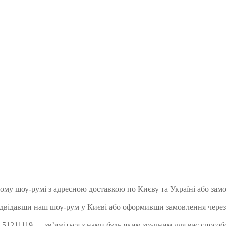
ому шоу-румі з адресною доставкою по Києву та Україні або зам
ідвідавши наш шоу-рум у Києві або оформивши замовлення через
51211119 — зв’яжіться з нами будь-яким зручним для вас способо