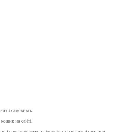
овити самовивіз.
 кошик на сайті.
м, і наші менеджери відповість на всі ваші питання.