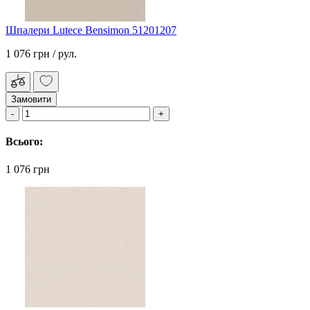
Шпалери Lutece Bensimon 51201207
1 076 грн
/ рул.
Замовити
Всього:
1 076 грн