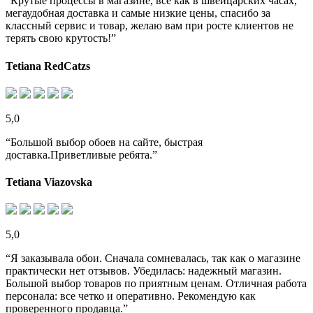
“Крутые процессы в магазине, все как в швейцарских часах,
мегаудобная доставка и самые низкие цены, спасибо за
классный сервис и товар, желаю вам при росте клиентов не
терять свою крутость!”
Tetiana RedCatzs
5,0
“Большой выбор обоев на сайте, быстрая
доставка.Приветливые ребята.”
Tetiana Viazovska
5,0
“Я заказывала обои. Сначала сомневалась, так как о магазине
практически нет отзывов. Убедилась: надежный магазин.
Большой выбор товаров по приятным ценам. Отличная работа
персонала: все четко и оперативно. Рекомендую как
проверенного продавца.”