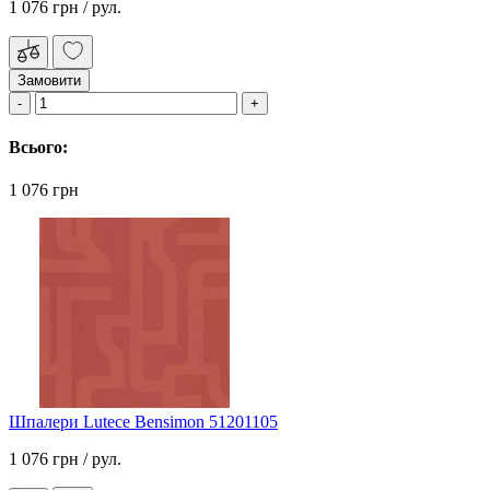
1 076 грн
/ рул.
Замовити
Всього:
1 076 грн
Шпалери Lutece Bensimon 51201105
1 076 грн
/ рул.