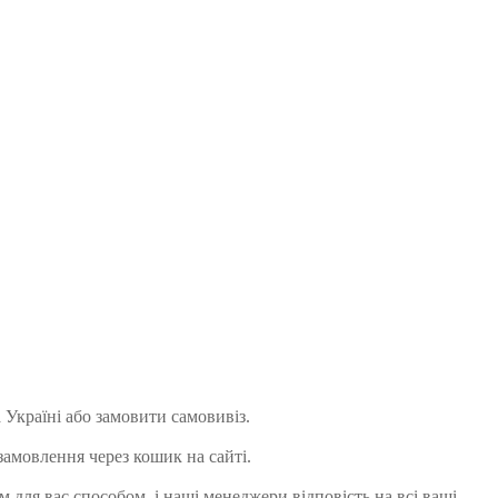
 Україні або замовити самовивіз.
амовлення через кошик на сайті.
 для вас способом, і наші менеджери відповість на всі ваші