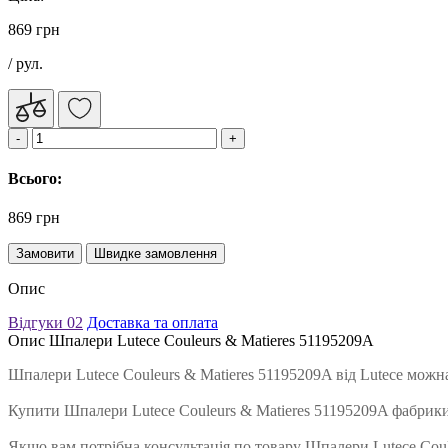
869 грн
/ рул.
Всього:
869 грн
Замовити
Швидке замовлення
Опис
Відгуки
02
Доставка та оплата
Опис Шпалери Lutece Couleurs & Matieres 51195209A
Шпалери Lutece Couleurs & Matieres 51195209A від Lutece можн
Купити Шпалери Lutece Couleurs & Matieres 51195209A фабрики
Якщо вам потрібна консультація по товару Шпалери Lutece Coule