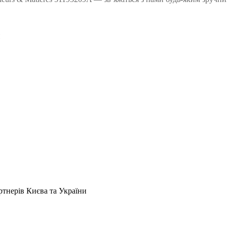
н
артнерів Києва та України