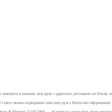
а замовити в нашому шоу-румі з адресною доставкою по Києву та
 Lutece можна відвідавши наш шоу-рум у Києві або оформивши з
urs & Matieres 51195209A — зв’яжіться з нами будь-яким зручним