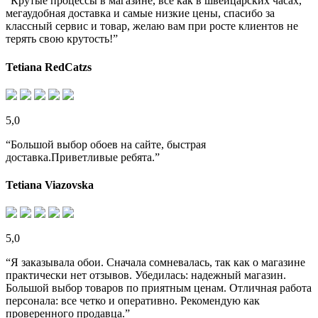
“Крутые процессы в магазине, все как в швейцарских часах,
мегаудобная доставка и самые низкие цены, спасибо за
классный сервис и товар, желаю вам при росте клиентов не
терять свою крутость!”
Tetiana RedCatzs
5,0
“Большой выбор обоев на сайте, быстрая
доставка.Приветливые ребята.”
Tetiana Viazovska
5,0
“Я заказывала обои. Сначала сомневалась, так как о магазине
практически нет отзывов. Убедилась: надежный магазин.
Большой выбор товаров по приятным ценам. Отличная работа
персонала: все четко и оперативно. Рекомендую как
проверенного продавца.”