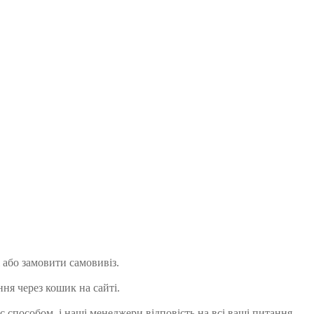
 або замовити самовивіз.
ня через кошик на сайті.
 способом, і наші менеджери відповість на всі ваші питання.