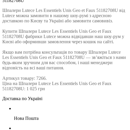
51182708U
Шпалери Lutece Les Essentiels Unis Geo et Faux 51182708U від
Lutece можна замовити в нашому шоу-румі з адресною
доставкою по Києву та Україні або замовити самовивіз.
Купити Шпалери Lutece Les Essentiels Unis Geo et Faux
51182708U фабрики Lutece можна відвідавши наш шоу-рум у
Києві або оформивши замовлення через кошик на сайті.
Якщо вам потрібна консультація по товару Шпалери Lutece
Les Essentiels Unis Geo et Faux 51182708U — зв’яжіться з нами
будь-яким зручним для вас способом, і наші менеджери
відповість на всі ваші питання.
Артикул товару: 7266.
Ціна на Шпалери Lutece Les Essentiels Unis Geo et Faux
51182708U: 1 025 грн
Доставка по Україні
Нова Пошта