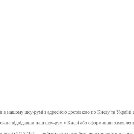
и в нашому шоу-румі з адресною доставкою по Києву та Україні 
можна відвідавши наш шоу-рум у Києві або оформивши замовленн
inavia 51177221 — зв’яжіться з нами будь-яким зручним для вас 