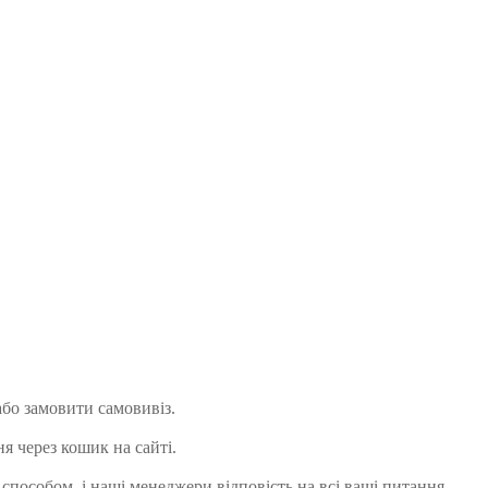
або замовити самовивіз.
я через кошик на сайті.
способом, і наші менеджери відповість на всі ваші питання.