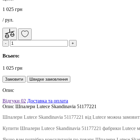
1 025 грн
/ рул.
Всього:
1 025 грн
Замовити
Швидке замовлення
Опис
Відгуки
02
Доставка та оплата
Опис Шпалери Lutece Skandinavia 51177221
Шпалери Lutece Skandinavia 51177221 від Lutece можна замовит
Купити Шпалери Lutece Skandinavia 51177221 фабрики Lutece 
Якщо вам потрібна консультація по товару Шпалери Lutece Skand