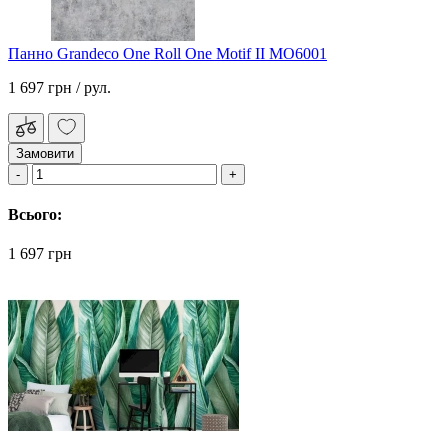
Панно Grandeco One Roll One Motif II MO6001
1 697 грн
/ рул.
Замовити
Всього:
1 697 грн