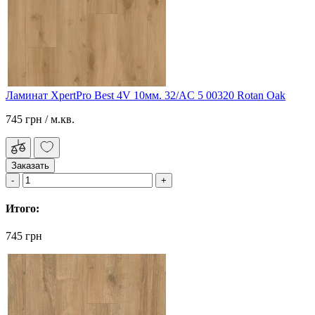
Ламинат XpertPro Best 4V 10мм. 32/AC 5 00320 Rotan Oak
745 грн
/ м.кв.
Заказать
Итого:
745 грн