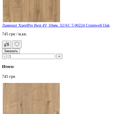
Ламинат XpertPro Best 4V 10мм. 32/AC 5 00224 Cromwell Oak
745 грн
/ м.кв.
Заказать
Итого:
745 грн