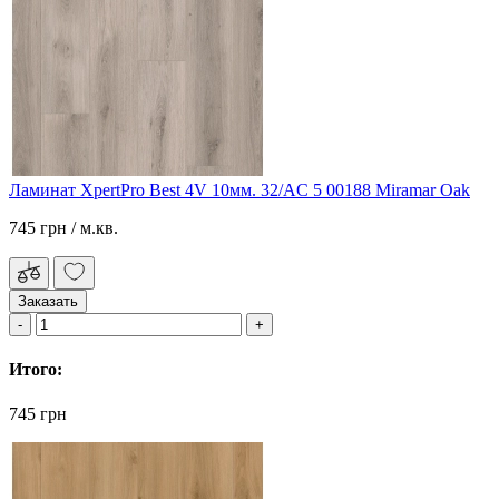
Ламинат XpertPro Best 4V 10мм. 32/AC 5 00188 Miramar Oak
745 грн
/ м.кв.
Заказать
Итого:
745 грн