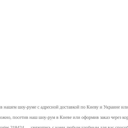
ть в нашем шоу-руме с адресной доставкой по Киеву и Украине и
можно, посетив наш шоу-рум в Киеве или оформив заказ через ко
tories 219424 — свяжитесь с нами любым удобным для вас спосо