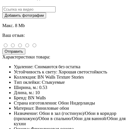
Добавить фотографии
Макс. 8 Mb
Ваш отзыв:
Отправить
Характеристики товара:
Удаление:
Снимаются без остатка
Устойчивость к свету:
Хорошая светостойкость
Коллекция:
BN Walls Texture Stories
Тип оклейки:
Стыкуемые
Ширина, м.:
0.53
Длина, м.:
10
Бренд:
BN Walls
Страна изготовления:
Обои Нидерланды
Материал:
Виниловые обои
Назначение:
Обои в зал (гостиную)/Обои в коридор
(прихожую)/Обои в спальню/Обои для ванной/Обои для
кухни
Основа:
Флизелиновая основа