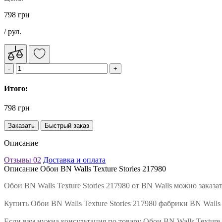
798 грн
/ рул.
Итого:
798 грн
Заказать
Быстрый заказ
Описание
Отзывы
02
Доставка и оплата
Описание Обои BN Walls Texture Stories 217980
Обои BN Walls Texture Stories 217980 от BN Walls можно зака
Купить Обои BN Walls Texture Stories 217980 фабрики BN Walls
Если вам нужна консультация по товару Обои BN Walls Texture