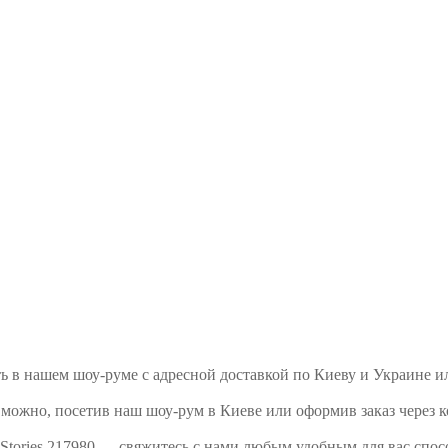
зать в нашем шоу-руме с адресной доставкой по Киеву и Украине
 можно, посетив наш шоу-рум в Киеве или оформив заказ через к
 Stories 217980 — свяжитесь с нами любым удобным для вас спо