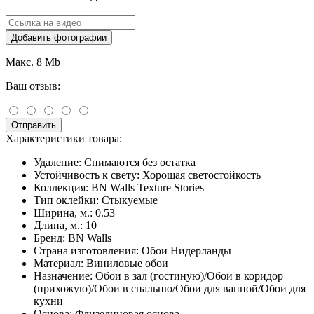
Добавить фотографии
Макс. 8 Mb
Ваш отзыв:
Отправить
Характеристики товара:
Удаление:
Снимаются без остатка
Устойчивость к свету:
Хорошая светостойкость
Коллекция:
BN Walls Texture Stories
Тип оклейки:
Стыкуемые
Ширина, м.:
0.53
Длина, м.:
10
Бренд:
BN Walls
Страна изготовления:
Обои Нидерланды
Материал:
Виниловые обои
Назначение:
Обои в зал (гостиную)/Обои в коридор
(прихожую)/Обои в спальню/Обои для ванной/Обои для
кухни
Основа:
Флизелиновая основа