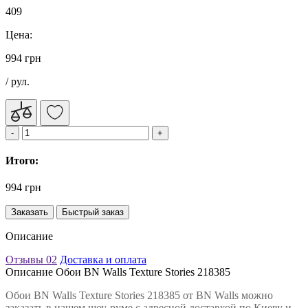
409
Цена:
994 грн
/ рул.
Итого:
994 грн
Заказать
Быстрый заказ
Описание
Отзывы
02
Доставка и оплата
Описание Обои BN Walls Texture Stories 218385
Обои BN Walls Texture Stories 218385 от BN Walls можно
заказать в нашем шоу-руме с адресной доставкой по Киеву и